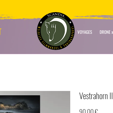
T
VOYAGES
DRONE x
Vestrahorn I
Prix
90,00 €