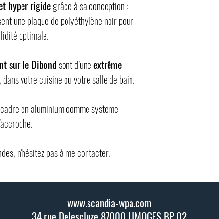
et hyper rigide
grâce à sa conception :
ent une plaque de polyéthylène noir pour
lidité optimale.
nt sur le Dibond
sont d’une
extrême
, dans votre cuisine ou votre salle de bain.
un cadre en aluminium comme systeme
'accroche.
des, n'hésitez pas à me contacter.
www.scandia-wpa.com
34 rue Delescluze 87000 LIMOGES BP 02