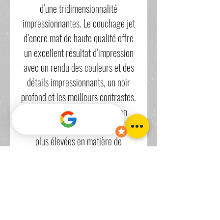
d’une tridimensionnalité
impressionnantes. Le couchage jet
d’encre mat de haute qualité offre
un excellent résultat d’impression
avec un rendu des couleurs et des
détails impressionnants, un noir
profond et les meilleurs contrastes.
Sans acide ni lignine, German
Etching répond aux exigences les
plus élevées en matière de
conservation. En raison de sa
texture et de sa structure
caractéristique, ce papier à jet
d’encre FineArt est l’un des supports
les plus populaires pour la