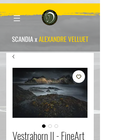
scandia-wpa
SCANDIA x
ALEXANDRE VELLUET
Vestrahorn II - FineArt