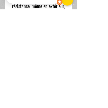
résistance
,
même en extérieur
,
dans votre cuisine ou votre salle de
bain.
Le tirage est vendu avec un cadre
en aluminium comme systeme
d'accroche.
Pour toutes autres demandes,
n'hésitez pas à me contacter.
www.scandia-wpa.com