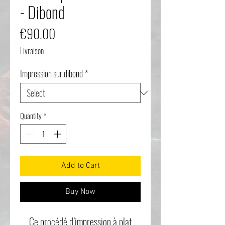
- Dibond
Price
€90.00
Livraison
Impression sur dibond
*
Quantity
*
Add to Cart
Buy Now
Ce procédé d’impression à plat