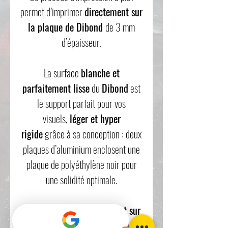
permet d’imprimer
directement sur
la plaque de Dibond
de 3 mm
d’épaisseur.
La surface
blanche et
parfaitement lisse
du
Dibond
est
le support parfait pour vos
visuels,
léger et hyper
rigide
grâce à sa conception : deux
plaques d’aluminium enclosent une
plaque de polyéthylène noir pour
une solidité optimale.
Les
impressions directement sur
le Dibond
sont d’une
extrême