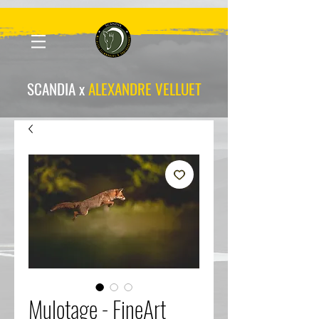
scandia-wpa
SCANDIA x
ALEXANDRE VELLUET
Mulotage - FineArt