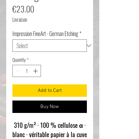
Price
€23.00
Livraison
Impression FineArt - German Etching
*
Quantity
*
Add to Cart
Buy Now
310 g/m² · 100 % cellulose α ·
blanc · véritable papier à la cuve