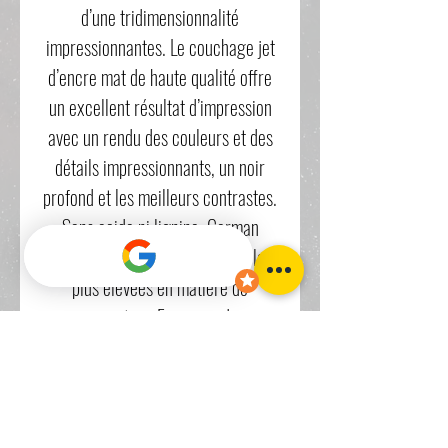
d’une tridimensionnalité
impressionnantes. Le couchage jet
d’encre mat de haute qualité offre
un excellent résultat d’impression
avec un rendu des couleurs et des
détails impressionnants, un noir
profond et les meilleurs contrastes.
Sans acide ni lignine, German
Etching répond aux exigences les
plus élevées en matière de
conservation. En raison de sa
texture et de sa structure
caractéristique, ce papier à jet
d’encre FineArt est l’un des supports
les plus populaires pour la