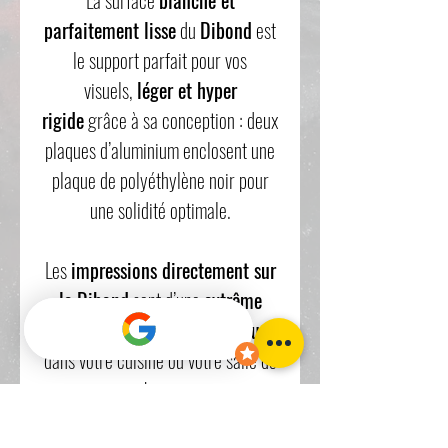
parfaitement lisse
du
Dibond
est
le support parfait pour vos
visuels,
léger et hyper
rigide
grâce à sa conception : deux
plaques d’aluminium enclosent une
plaque de polyéthylène noir pour
une solidité optimale.
Les
impressions directement sur
le Dibond
sont d’une
extrême
résistance
,
même en extérieur
,
dans votre cuisine ou votre salle de
bain.