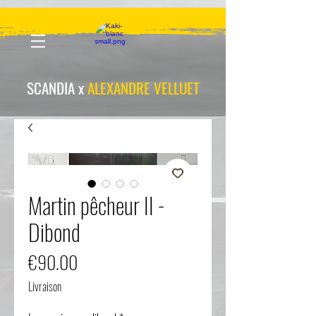
scandia-wpa
SCANDIA x
ALEXANDRE VELLUET
Martin pêcheur II -
Dibond
Price
€90.00
Livraison