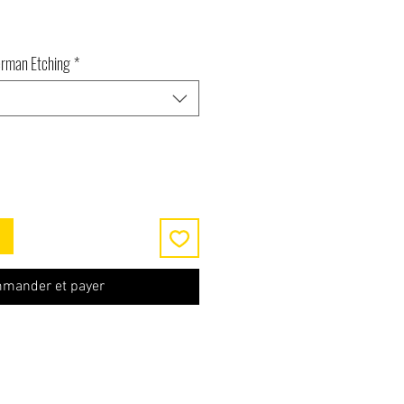
erman Etching
*
mander et payer