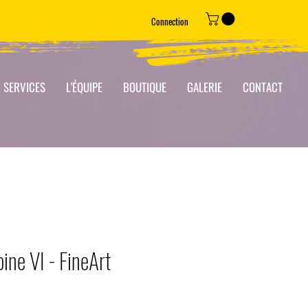
Connection
 SERVICES
L'ÉQUIPE
BOUTIQUE
GALERIE
CONTACT
ne VI - FineArt