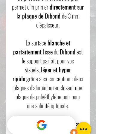
permet d’imprimer
directement sur
la plaque de Dibond
de 3 mm
d’épaisseur.
La surface
blanche et
parfaitement lisse
du
Dibond
est
le support parfait pour vos
visuels,
léger et hyper
rigide
grâce à sa conception : deux
plaques d’aluminium enclosent une
plaque de polyéthylène noir pour
une solidité optimale.
Les
impressions directement sur
le Dibond
sont d’une
extrême