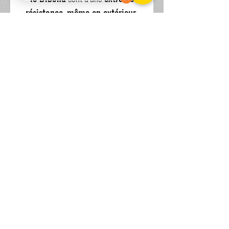
résistance
,
même en extérieur
,
dans votre cuisine ou votre salle de
bain.
Le tirage est vendu avec un cadre
en aluminium comme systeme
d'accroche.
Pour toutes autres demandes,
n'hésitez pas à me contacter.
www.scandia-wpa.com
34 rue Delescluze 87000 LIMOGES BP 02