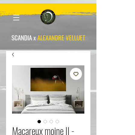
scandia-wpa
SCANDIA x
ALEXANDRE VELLUET
Macareux moine II -