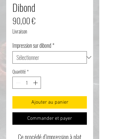
Dibond
Prix
90,00 €
Livraison
Impression sur dibond
*
Quantité
*
Ajouter au panier
Commander et payer
Ce procédé d’impression à plat