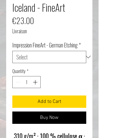
Iceland - FineArt
Price
€23.00
Livraison
Impression FineArt - German Etching
*
Quantity
*
Add to Cart
Buy Now
310 g/m² · 100 % cellulose α ·