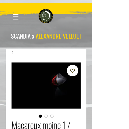
scandia-wpa
SCANDIA x
ALEXANDRE VELLUET
Macareux moine 1 /