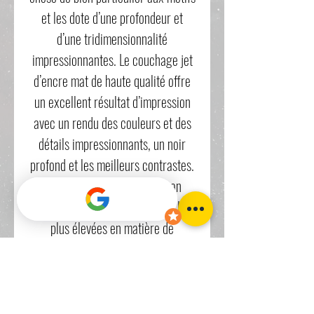
et les dote d’une profondeur et
d’une tridimensionnalité
impressionnantes. Le couchage jet
d’encre mat de haute qualité offre
un excellent résultat d’impression
avec un rendu des couleurs et des
détails impressionnants, un noir
profond et les meilleurs contrastes.
Sans acide ni lignine, German
Etching répond aux exigences les
plus élevées en matière de
conservation. En raison de sa
texture et de sa structure
caractéristique, ce papier à jet
d’encre FineArt est l’un des supports