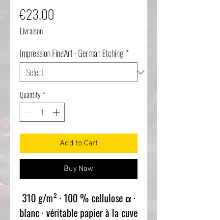
Price
€23.00
Livraison
Impression FineArt - German Etching
*
Quantity
*
Add to Cart
Buy Now
310 g/m² · 100 % cellulose α ·
blanc · véritable papier à la cuve