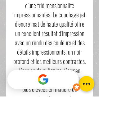
d’une tridimensionnalité
impressionnantes. Le couchage jet
d’encre mat de haute qualité offre
un excellent résultat d’impression
avec un rendu des couleurs et des
détails impressionnants, un noir
profond et les meilleurs contrastes.
Sans acide ni lignine, German
Etching répond aux exigences les
plus élevées en matière de
conservation. En raison de sa
texture et de sa structure
caractéristique, ce papier à jet
d’encre FineArt est l’un des supports
les plus populaires pour la