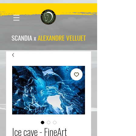
scandia-wpa
SCANDIA x
ALEXANDRE VELLUET
Ice cave - FineArt