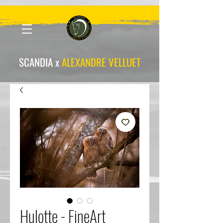
scandia-wpa
SCANDIA x
ALEXANDRE VELLUET
Hulotte - FineArt