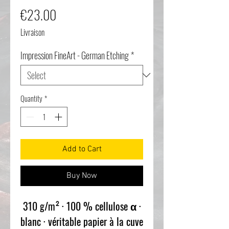
Price
€23.00
Livraison
Impression FineArt - German Etching
*
Quantity
*
Add to Cart
Buy Now
310 g/m² · 100 % cellulose α ·
blanc · véritable papier à la cuve