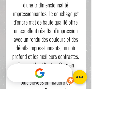
d’une tridimensionnalité
impressionnantes. Le couchage jet
d’encre mat de haute qualité offre
un excellent résultat d’impression
avec un rendu des couleurs et des
détails impressionnants, un noir
profond et les meilleurs contrastes.
Sans acide ni lignine, German
Etching répond aux exigences les
plus élevées en matière de
conservation. En raison de sa
texture et de sa structure
caractéristique, ce papier à jet
d’encre FineArt est l’un des supports
les plus populaires pour la