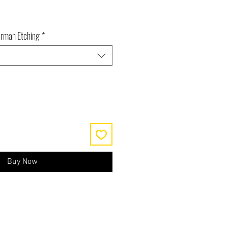
erman Etching
*
Buy Now