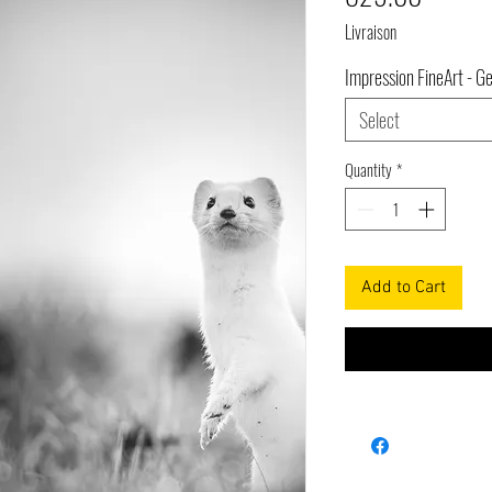
Livraison
Impression FineArt - G
Select
Quantity
*
Add to Cart