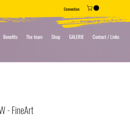
Connection
Benefits
The team
Shop
GALERIE
Contact / Links
 - FineArt