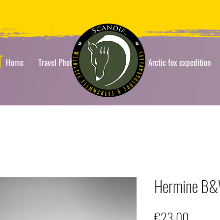
T
Home
Travel Photos
Travel Photos
Arctic fox expedition
Hermine B&W
Price
€23.00