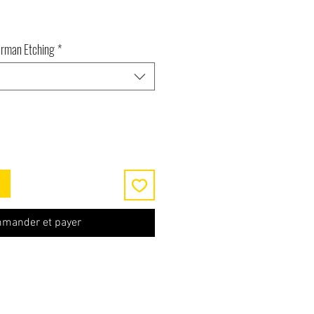
erman Etching
*
mander et payer