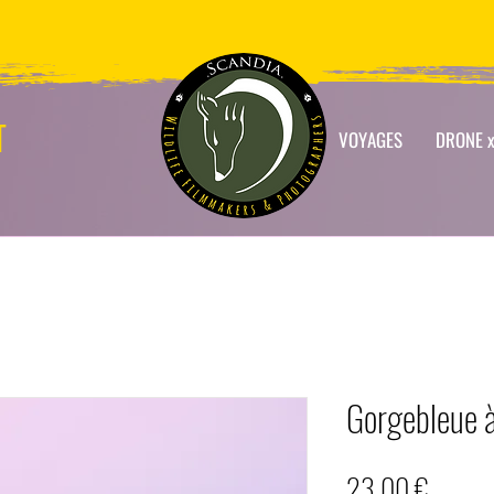
T
VOYAGES
DRONE x
Gorgebleue à
Prix
23,00 €