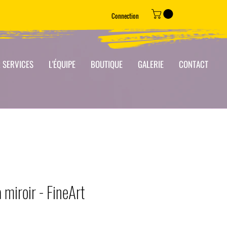
Connection
 SERVICES
L'ÉQUIPE
BOUTIQUE
GALERIE
CONTACT
 miroir - FineArt