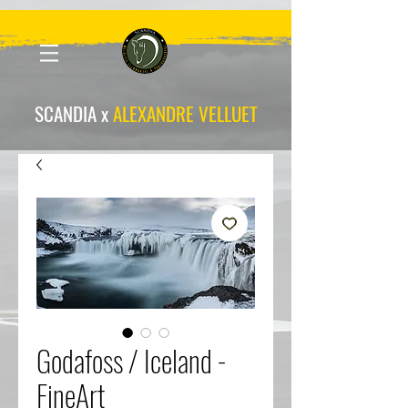
scandia-wpa
SCANDIA x
ALEXANDRE VELLUET
Godafoss / Iceland -
FineArt