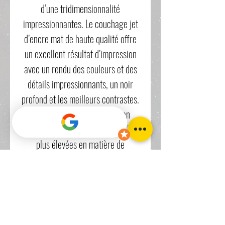
d’une tridimensionnalité
impressionnantes. Le couchage jet
d’encre mat de haute qualité offre
un excellent résultat d’impression
avec un rendu des couleurs et des
détails impressionnants, un noir
profond et les meilleurs contrastes.
Sans acide ni lignine, German
Etching répond aux exigences les
plus élevées en matière de
conservation. En raison de sa
texture et de sa structure
caractéristique, ce papier à jet
d’encre FineArt est l’un des supports
les plus populaires pour la