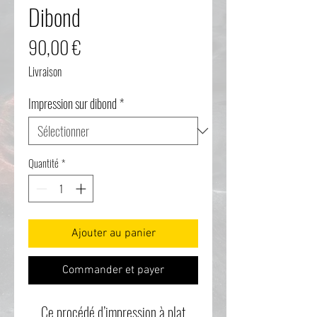
Dibond
Prix
90,00 €
Livraison
Impression sur dibond
*
Quantité
*
Ajouter au panier
Commander et payer
Ce procédé d’impression à plat