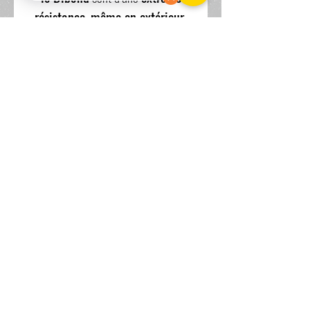
résistance
,
même en extérieur
,
dans votre cuisine ou votre salle de
bain.
Le tirage est vendu avec un cadre
en aluminium comme systeme
d'accroche.
Pour toutes autres demandes,
n'hésitez pas à me contacter.
www.scandia-wpa.com
34 rue Delescluze 87000 LIMOGES BP 02