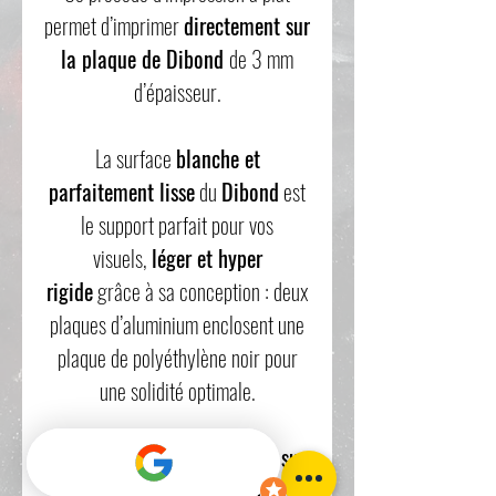
permet d’imprimer
directement sur
la plaque de Dibond
de 3 mm
d’épaisseur.
La surface
blanche et
parfaitement lisse
du
Dibond
est
le support parfait pour vos
visuels,
léger et hyper
rigide
grâce à sa conception : deux
plaques d’aluminium enclosent une
plaque de polyéthylène noir pour
une solidité optimale.
Les
impressions directement sur
le Dibond
sont d’une
extrême