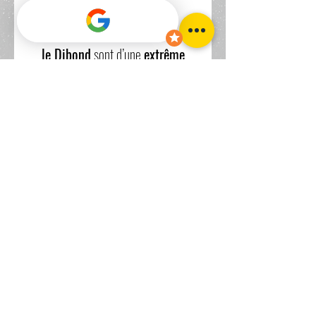
Les
impressions directement sur
le Dibond
sont d’une
extrême
résistance
,
même en extérieur
,
dans votre cuisine ou votre salle de
bain.
Le tirage est vendu avec un cadre
en aluminium comme systeme
d'accroche.
Pour toutes autres demandes,
n'hésitez pas à me contacter.