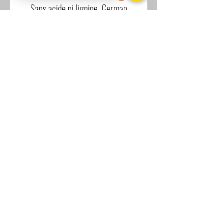
Sans acide ni lignine, German
Etching répond aux exigences les
plus élevées en matière de
conservation. En raison de sa
texture et de sa structure
caractéristique, ce papier à jet
d’encre FineArt est l’un des supports
les plus populaires pour la
photographie d’art.
Le tirage a un légé bord blanc de
1cm pour une meilleur robustesse
des pigments.
Pour toutes autres demandes,