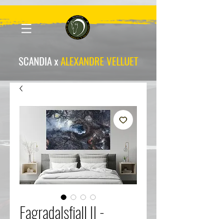
scandia-wpa
SCANDIA x
ALEXANDRE VELLUET
Fagradalsfjall II -