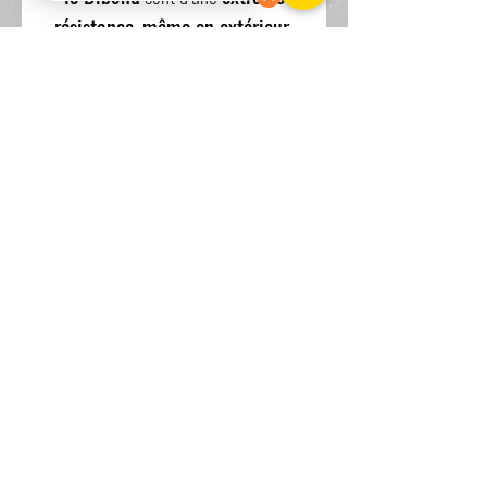
résistance
,
même en extérieur
,
dans votre cuisine ou votre salle de
bain.
Le tirage est vendu avec un cadre
en aluminium comme systeme
d'accroche.
Pour toutes autres demandes,
n'hésitez pas à me contacter.
www.scandia-wpa.com
34 rue Delescluze 87000 LIMOGES BP 02