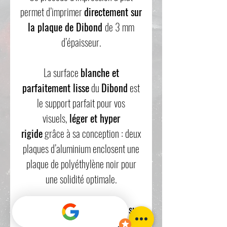
permet d’imprimer
directement sur
la plaque de Dibond
de 3 mm
d’épaisseur.
La surface
blanche et
parfaitement lisse
du
Dibond
est
le support parfait pour vos
visuels,
léger et hyper
rigide
grâce à sa conception : deux
plaques d’aluminium enclosent une
plaque de polyéthylène noir pour
une solidité optimale.
Les
impressions directement sur
le Dibond
sont d’une
extrême