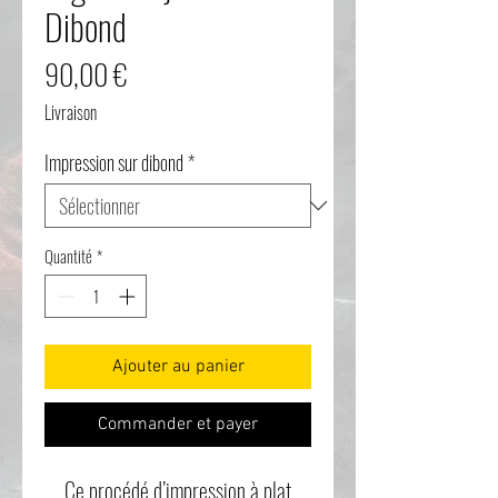
Dibond
Prix
90,00 €
Livraison
Impression sur dibond
*
Quantité
*
Ajouter au panier
Commander et payer
Ce procédé d’impression à plat