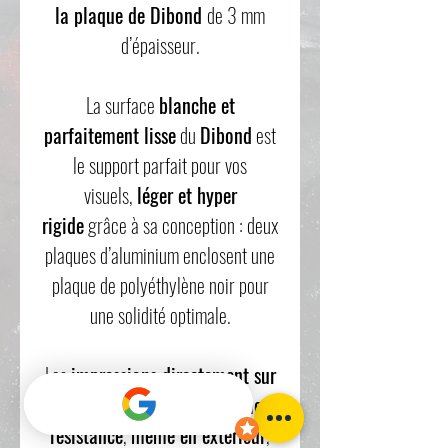
la plaque de Dibond
de 3 mm
d’épaisseur.
La surface
blanche et
parfaitement lisse
du
Dibond
est
le support parfait pour vos
visuels,
léger et hyper
rigide
grâce à sa conception : deux
plaques d’aluminium enclosent une
plaque de polyéthylène noir pour
une solidité optimale.
Les
impressions directement sur
le Dibond
sont d’une
extrême
résistance
,
même en extérieur
,