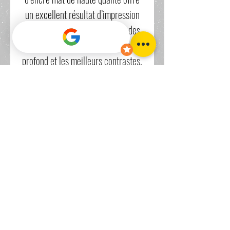
un excellent résultat d’impression
avec un rendu des couleurs et des
détails impressionnants, un noir
profond et les meilleurs contrastes.
Sans acide ni lignine, German
Etching répond aux exigences les
plus élevées en matière de
conservation. En raison de sa
texture et de sa structure
caractéristique, ce papier à jet
d’encre FineArt est l’un des supports
les plus populaires pour la
photographie d’art.
Le tirage a un légé bord blanc de