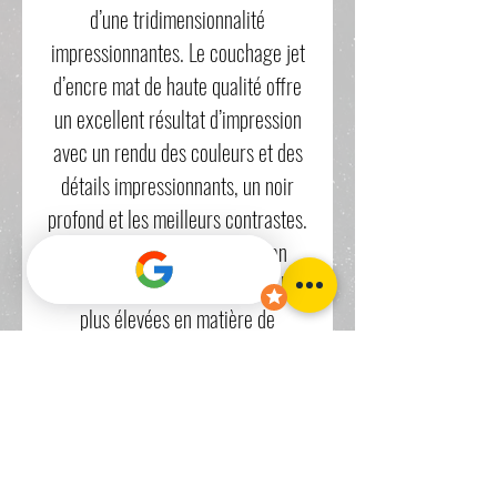
d’une tridimensionnalité
impressionnantes. Le couchage jet
d’encre mat de haute qualité offre
un excellent résultat d’impression
avec un rendu des couleurs et des
détails impressionnants, un noir
profond et les meilleurs contrastes.
Sans acide ni lignine, German
Etching répond aux exigences les
plus élevées en matière de
conservation. En raison de sa
texture et de sa structure
caractéristique, ce papier à jet
d’encre FineArt est l’un des supports
les plus populaires pour la