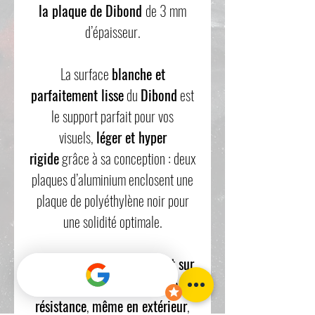
la plaque de Dibond
de 3 mm
d’épaisseur.
La surface
blanche et
parfaitement lisse
du
Dibond
est
le support parfait pour vos
visuels,
léger et hyper
rigide
grâce à sa conception : deux
plaques d’aluminium enclosent une
plaque de polyéthylène noir pour
une solidité optimale.
Les
impressions directement sur
le Dibond
sont d’une
extrême
résistance
,
même en extérieur
,