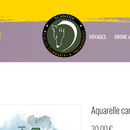
T
VOYAGES
DRONE x
Aquarelle car
Prix
30,00 €