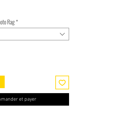
hoto Rag
*
mander et payer