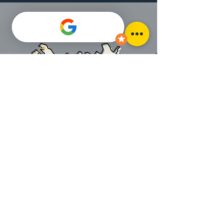
JOUR 10
ÞINGVELLIR
/ REYKJAVIK (± 132km)
Cap sur la capitale, dans le rétroviseur les
fjords encaissés, nos pensées chargées de